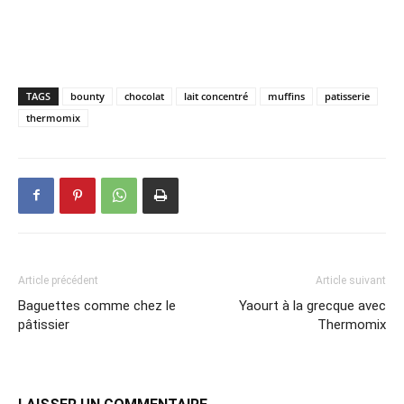
TAGS
bounty
chocolat
lait concentré
muffins
patisserie
thermomix
Article précédent
Article suivant
Baguettes comme chez le
Yaourt à la grecque avec
pâtissier
Thermomix