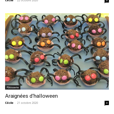
Cécile
-
22 octobre 2020
0
Pâtisserie
Araignées d’halloween
Cécile
-
21 octobre 2020
0