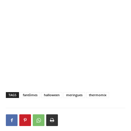
TAGS
fantômes
halloween
meringues
thermomix