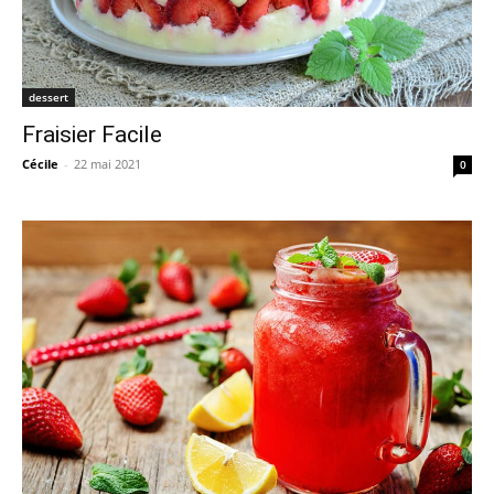
dessert
Fraisier Facile
Cécile
-
22 mai 2021
0