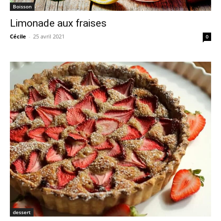
Boisson
Limonade aux fraises
Cécile
-
25 avril 2021
0
dessert