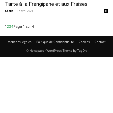
Tarte à la Frangipane et aux Fraises
Cécile
-
17 avril 2021
0
1
2
3
4
Page 1 sur 4
Mentions légales
Politique de Confidentialité
Cookies
Contact
© Newspaper WordPress Theme by TagDiv