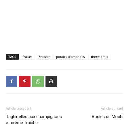
TAGS
fraises
Fraisier
poudre d’amandes
thermomix
Article précédent
Article suivant
Tagliatelles aux champignons
Boules de Mochi
et crème fraîche