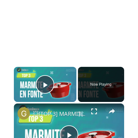
×
Now Playing
Play Video
×
💥[TOP 3] MARMITE EN FONTE (NOUVEAUTÉS) 2024 - Comparatif & Guide d'achat!