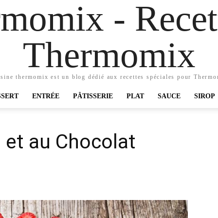
momix - Recett
Thermomix
sine thermomix est un blog dédié aux recettes spéciales pour Therm
SSERT
ENTRÉE
PÂTISSERIE
PLAT
SAUCE
SIROP
s et au Chocolat