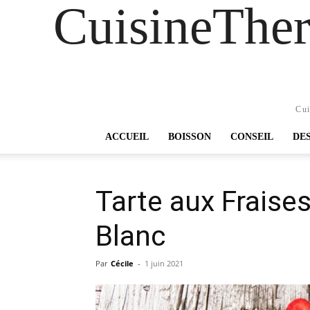
CuisineTher
Cui
ACCUEIL
BOISSON
CONSEIL
DE
Tarte aux Fraise
Blanc
Par
Cécile
-
1 juin 2021