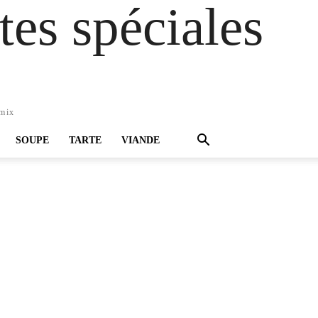
es spéciales
omix
SOUPE
TARTE
VIANDE