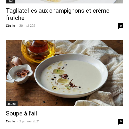
Plat
Tagliatelles aux champignons et crème
fraîche
Cécile
-
20 mai 2021
0
soupe
Soupe à l’ail
Cécile
-
3 janvier 2021
0