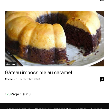
dessert
Gâteau impossible au caramel
Cécile
-
13 septembre 2020
0
1
2
3
Page 1 sur 3
Mentions légales
Politique de Confidentialité
Cookies
Contact