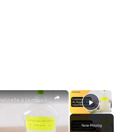
×
×
🧴 Comment faire du liquide vaisselle à la maison ?🏠
Play Vide
Now Playing