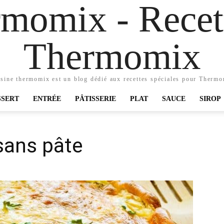
momix - Recett
Thermomix
sine thermomix est un blog dédié aux recettes spéciales pour Therm
SSERT
ENTRÉE
PÂTISSERIE
PLAT
SAUCE
SIROP
sans pâte