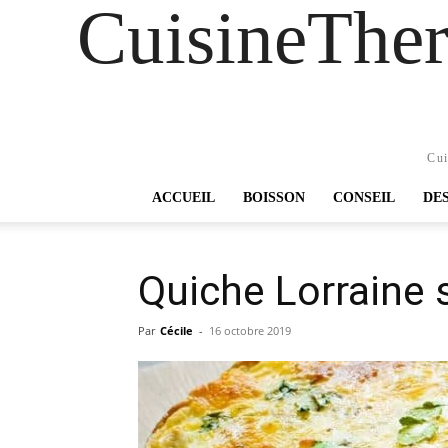
CuisineTher
Cui
ACCUEIL
BOISSON
CONSEIL
DE
Quiche Lorraine 
Par
Cécile
-
16 octobre 2019