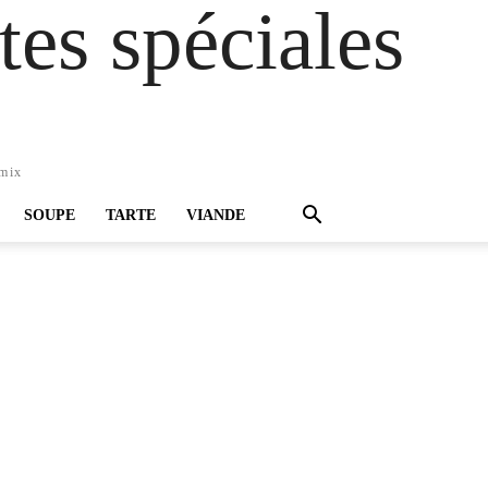
es spéciales
omix
SOUPE
TARTE
VIANDE