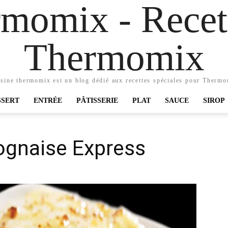
momix - Recett
Thermomix
sine thermomix est un blog dédié aux recettes spéciales pour Therm
SSERT
ENTRÉE
PÂTISSERIE
PLAT
SAUCE
SIROP
ognaise Express