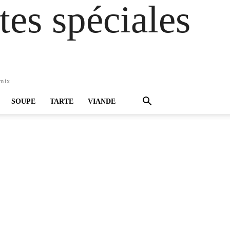
es spéciales
omix
SOUPE
TARTE
VIANDE