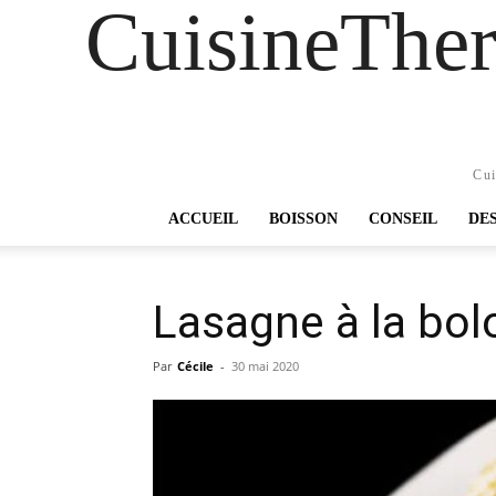
CuisineTher
Cui
ACCUEIL
BOISSON
CONSEIL
DE
Lasagne à la bol
Par
Cécile
-
30 mai 2020