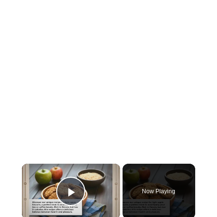
×
Now Playing
Play Video