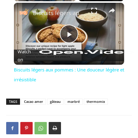
×
Biscuits légers aux pommes : Une douceur légère et irrésistible
Play
Watch
Video
on
Biscuits légers aux pommes : Une douceur légère et
irrésistible
TAGS
Cacao amer
gâteau
marbré
thermomix