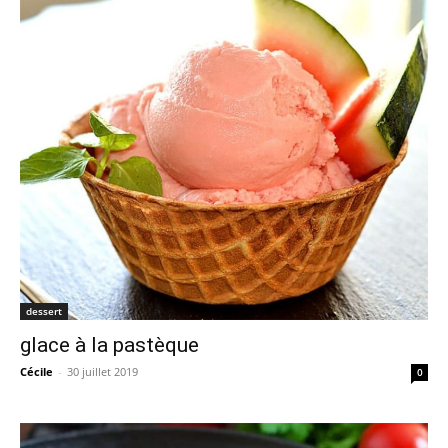
dessert
glace à la pastèque
Cécile
-
30 juillet 2019
0