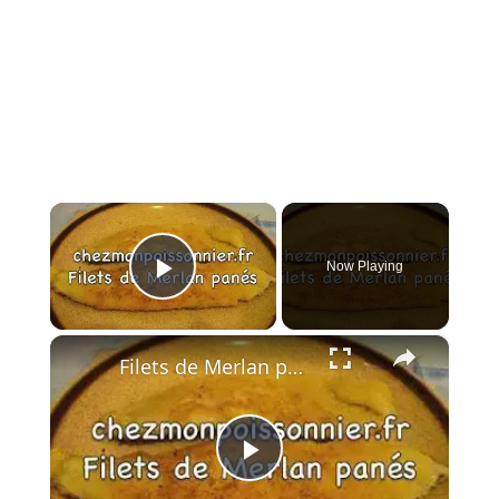
×
Now Playing
Play Video
×
Filets de Merlan panés
Play