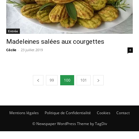
Entrée
Madeleines salées aux courgettes
Cécile
-
23 juillet 2019
0
99
100
101
Mentions légales
Politique de Confidentialité
Cookies
Contact
© Newspaper WordPress Theme by TagDiv