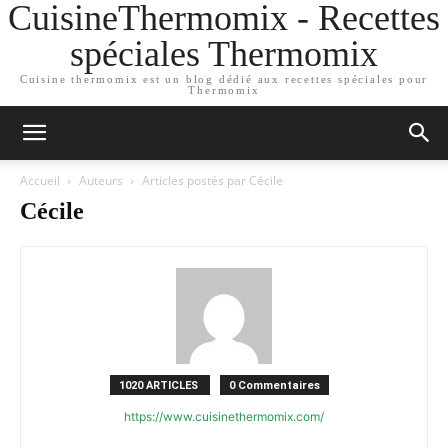
CuisineThermomix - Recettes
spéciales Thermomix
Cuisine thermomix est un blog dédié aux recettes spéciales pour
Thermomix
Accueil
Auteurs
Articles postés par Cécile
Cécile
1020 ARTICLES
0 Commentaires
https://www.cuisinethermomix.com/