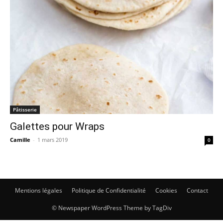
Pâtisserie
Galettes pour Wraps
Camille
-
1 mars 2019
0
Mentions légales
Politique de Confidentialité
Cookies
Contact
© Newspaper WordPress Theme by TagDiv