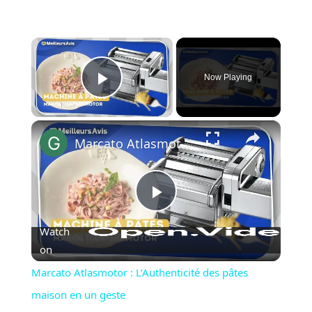
×
Now Playing
Play Video
×
Marcato Atlasmotor : L’Authenticité des pâtes maison en un geste
Play
Watch
Video
on
Marcato Atlasmotor : L’Authenticité des pâtes
maison en un geste