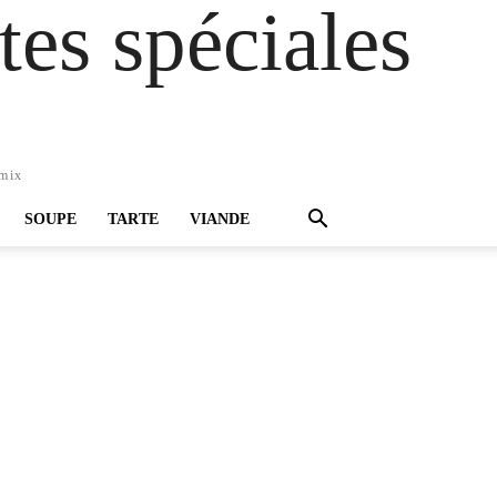
es spéciales
omix
SOUPE
TARTE
VIANDE