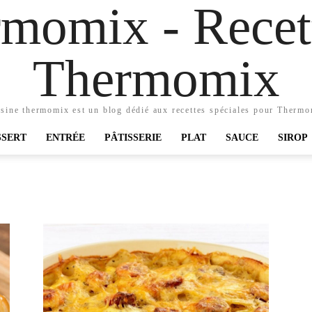
momix - Recett
Thermomix
sine thermomix est un blog dédié aux recettes spéciales pour Therm
SSERT
ENTRÉE
PÂTISSERIE
PLAT
SAUCE
SIROP