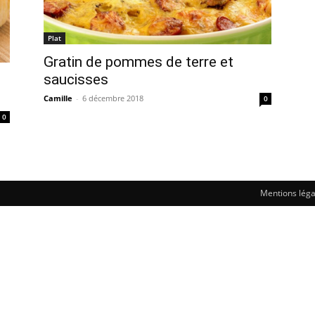
Plat
Gratin de pommes de terre et
saucisses
Camille
-
6 décembre 2018
0
0
Mentions léga