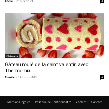
Cécile
-
2 février 2021
0
Pâtisserie
Gâteau roulé de la saint valentin avec
Thermomix
Camille
-
14 février 2019
0
Mentions légales
Politique de Confidentialité
Cookies
Contact