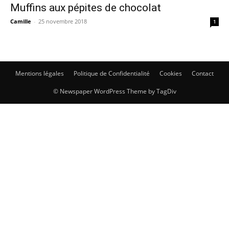
Muffins aux pépites de chocolat
Camille
-
25 novembre 2018
1
Mentions légales
Politique de Confidentialité
Cookies
Contact
© Newspaper WordPress Theme by TagDiv