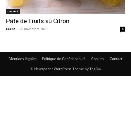
dessert
Pâte de Fruits au Citron
Cécile
-
26 novembre 2020
0
Mentions légales
Politique de Confidentialité
Cookies
Contact
© Newspaper WordPress Theme by TagDiv