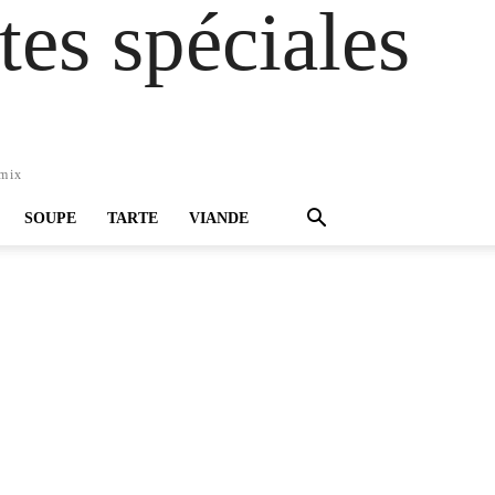
es spéciales
omix
SOUPE
TARTE
VIANDE