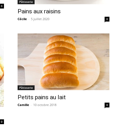
Pâtisserie
0
Pains aux raisins
Cécile
-
5 juillet 2020
0
Pâtisserie
Petits pains au lait
Camille
-
10 octobre 2018
0
0