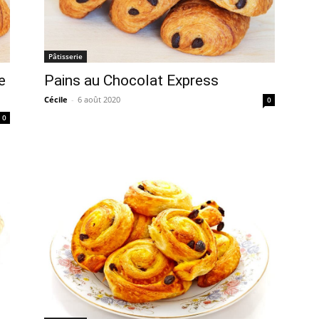
Pâtisserie
e
Pains au Chocolat Express
Cécile
-
6 août 2020
0
0