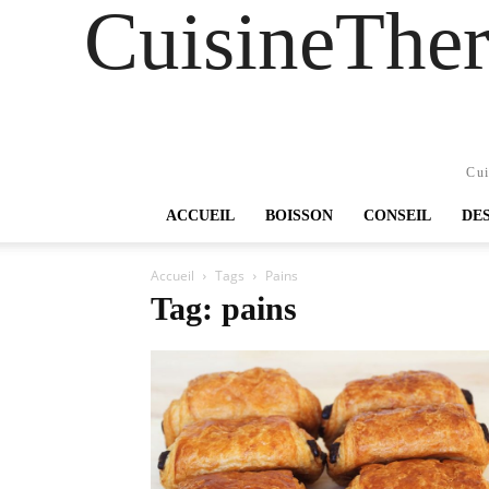
CuisineTher
Cui
ACCUEIL
BOISSON
CONSEIL
DE
Accueil
Tags
Pains
Tag: pains