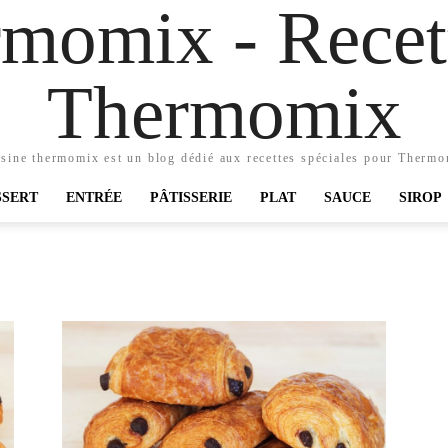
momix - Recett
Thermomix
sine thermomix est un blog dédié aux recettes spéciales pour Therm
SSERT
ENTRÉE
PÂTISSERIE
PLAT
SAUCE
SIROP