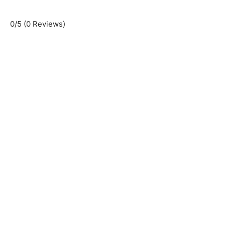
i
0/5
(0 Reviews)
d
e
o