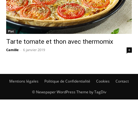
Plat
Tarte tomate et thon avec thermomix
Camille
-
6 janvier 2019
0
Mentions légales
Politique de Confidentialité
Cookies
Contact
© Newspaper WordPress Theme by TagDiv