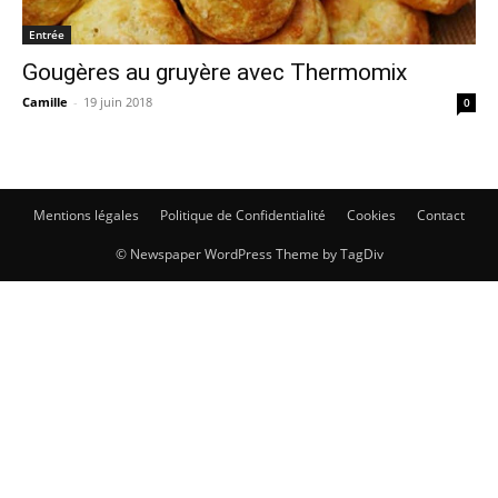
Entrée
Gougères au gruyère avec Thermomix
Camille
-
19 juin 2018
0
Mentions légales
Politique de Confidentialité
Cookies
Contact
© Newspaper WordPress Theme by TagDiv