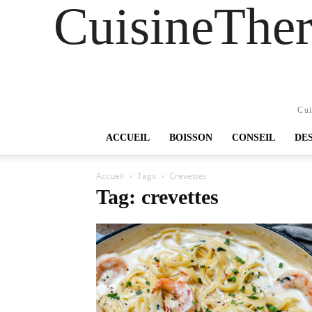
CuisineTher
Cui
ACCUEIL
BOISSON
CONSEIL
DE
Accueil
Tags
Crevettes
Tag: crevettes