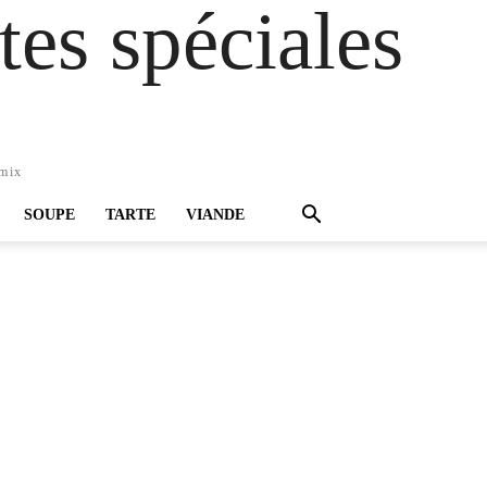
es spéciales
omix
SOUPE
TARTE
VIANDE