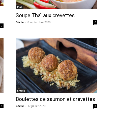
Plat
Soupe Thaï aux crevettes
Cécile
-
8 septembre 2020
0
0
Entrée
Boulettes de saumon et crevettes
Cécile
-
17 juillet 2020
0
0