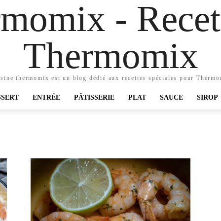
momix - Recett
Thermomix
sine thermomix est un blog dédié aux recettes spéciales pour Therm
SSERT
ENTRÉE
PÂTISSERIE
PLAT
SAUCE
SIROP