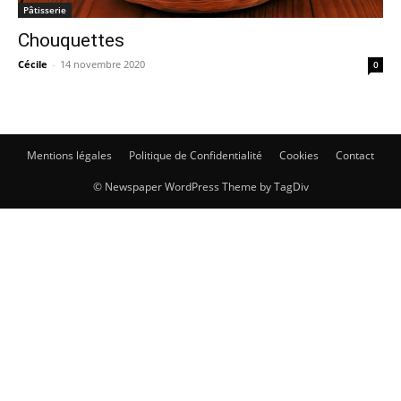
Pâtisserie
Chouquettes
Cécile
-
14 novembre 2020
0
Mentions légales
Politique de Confidentialité
Cookies
Contact
© Newspaper WordPress Theme by TagDiv