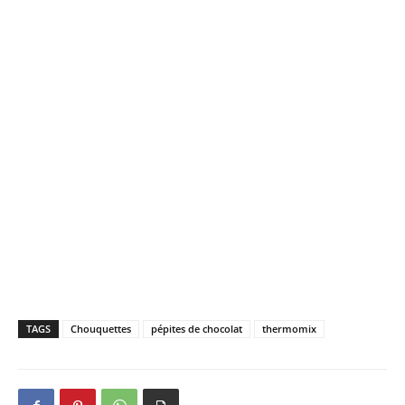
TAGS
Chouquettes
pépites de chocolat
thermomix