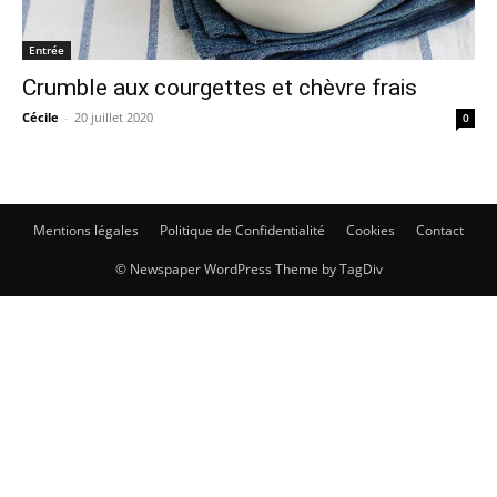
Entrée
Crumble aux courgettes et chèvre frais
Cécile
-
20 juillet 2020
0
Mentions légales
Politique de Confidentialité
Cookies
Contact
© Newspaper WordPress Theme by TagDiv