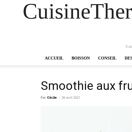
CuisineTher
Cui
ACCUEIL
BOISSON
CONSEIL
DE
Smoothie aux fru
Par
Cécile
-
26 avril 2021