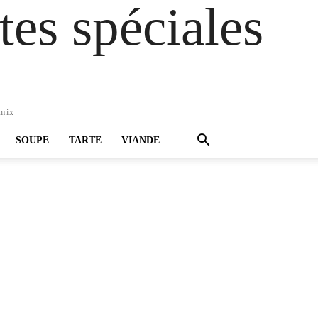
es spéciales
omix
SOUPE
TARTE
VIANDE