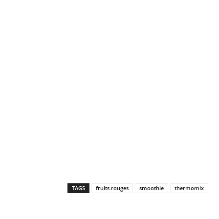
TAGS
fruits rouges
smoothie
thermomix