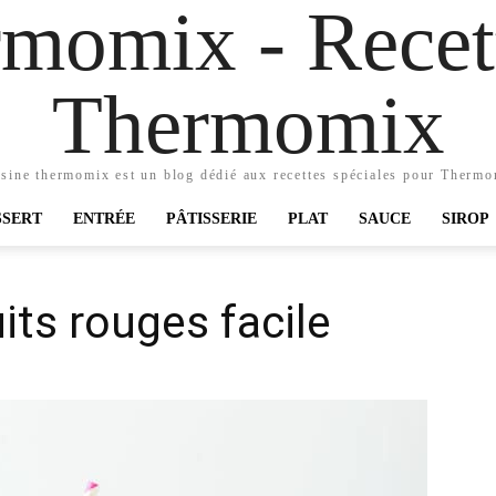
momix - Recett
Thermomix
sine thermomix est un blog dédié aux recettes spéciales pour Therm
SSERT
ENTRÉE
PÂTISSERIE
PLAT
SAUCE
SIROP
its rouges facile