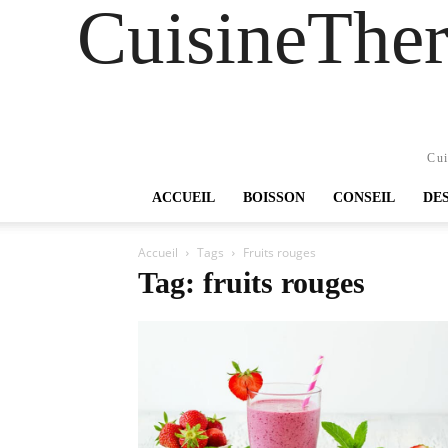
CuisineTher
Cui
ACCUEIL
BOISSON
CONSEIL
DE
Accueil
Tags
Fruits rouges
Tag: fruits rouges