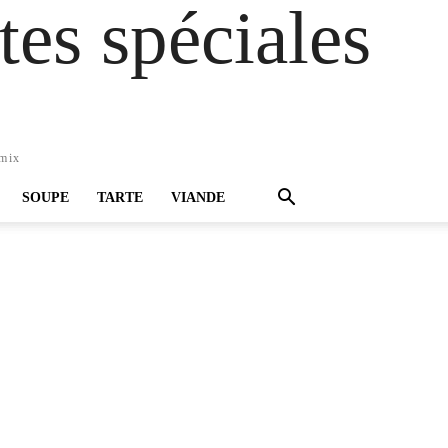
es spéciales
omix
SOUPE
TARTE
VIANDE