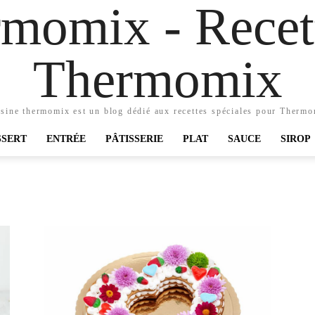
momix - Recett
Thermomix
sine thermomix est un blog dédié aux recettes spéciales pour Therm
SSERT
ENTRÉE
PÂTISSERIE
PLAT
SAUCE
SIROP