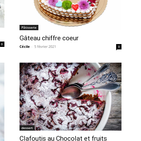
Pâtisserie
Gâteau chiffre coeur
0
Cécile
-
5 février 2021
0
dessert
Clafoutis au Chocolat et fruits