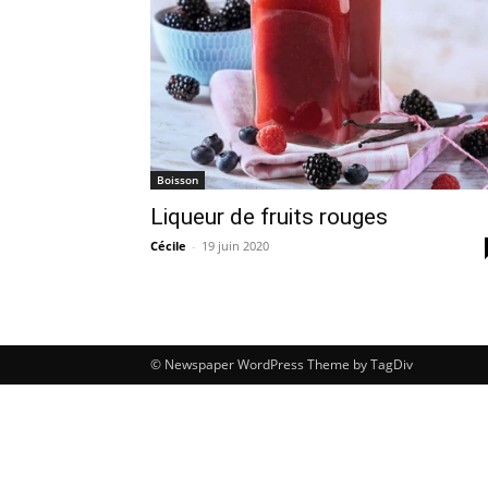
Boisson
Liqueur de fruits rouges
Cécile
-
19 juin 2020
© Newspaper WordPress Theme by TagDiv