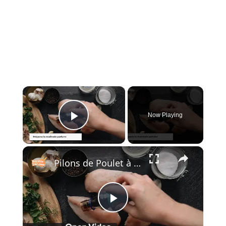
×
Now Playing
Play Video
×
Pilons de Poulet à l’Ail et au Citron au Airfryer
Play