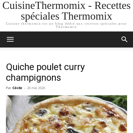
CuisineThermomix - Recettes
spéciales Thermomix
Cuisine thermomix est un blog dédié aux recettes spéciales pour
Thermomix
Quiche poulet curry
champignons
Par
Cécile
-
26 mai 2020