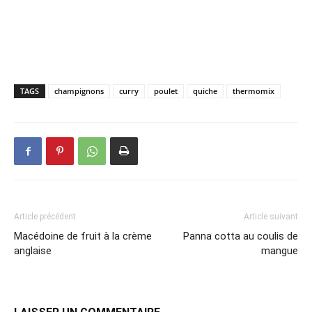
TAGS
champignons
curry
poulet
quiche
thermomix
Article précédent
Article suivant
Macédoine de fruit à la crème
Panna cotta au coulis de
anglaise
mangue