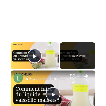
×
Now Playing
Play Video
×
🧴 Comment faire du liquide vaisselle à la maison ?🏠
Play