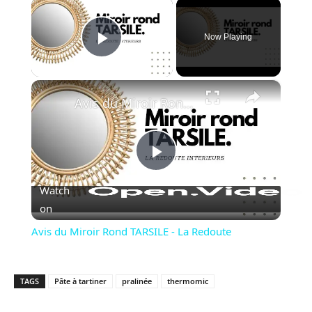
×
Now Playing
Play Video
×
Avis du Miroir Rond TARSILE - La Redoute
Play
Watch
Video
on
Avis du Miroir Rond TARSILE - La Redoute
TAGS
Pâte à tartiner
pralinée
thermomic