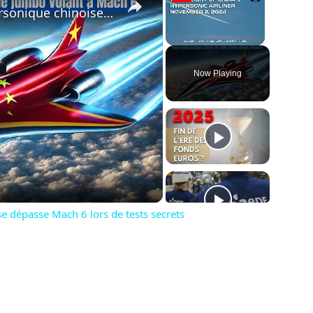
La gigantesque navette hypersonique chinoise dépasse Mach 6 lors de tests secrets
Unmute
Now Playing
ay
deo
e dépasse Mach 6 lors de tests secrets