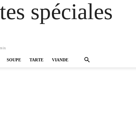
es spéciales
omix
SOUPE
TARTE
VIANDE