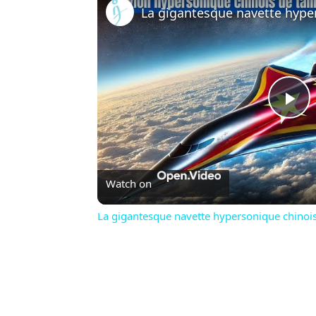
Pl
Vi
Watch on
La gigantesque navette hypersonique chinois