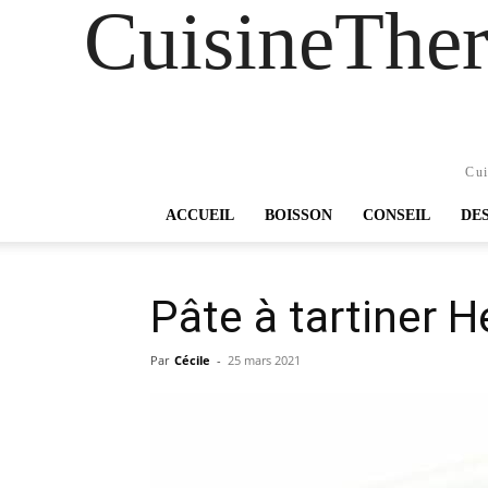
CuisineTher
Cui
ACCUEIL
BOISSON
CONSEIL
DE
Pâte à tartiner H
Par
Cécile
-
25 mars 2021