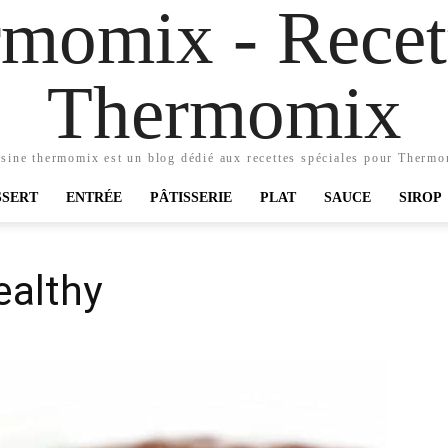
momix - Recett
Thermomix
sine thermomix est un blog dédié aux recettes spéciales pour Therm
SSERT
ENTRÉE
PÂTISSERIE
PLAT
SAUCE
SIROP
ealthy