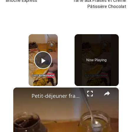
Brioche Express
Tarte aux Fraises et Crème
Pâtissière Chocolat
×
Now Playing
Play Video
×
Petit-déjeuner français revisité au Vietnam : mes notes et la surprise DIVINE ! 🥖🍍✨