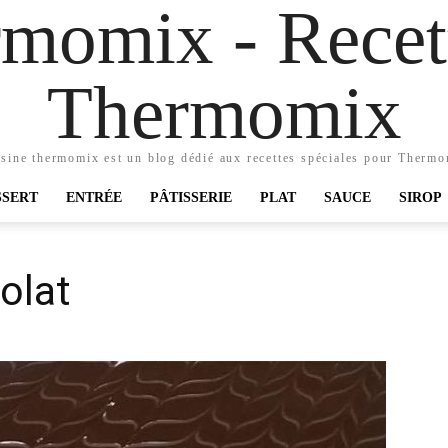
momix - Recett
Thermomix
sine thermomix est un blog dédié aux recettes spéciales pour Therm
SSERT
ENTRÉE
PÂTISSERIE
PLAT
SAUCE
SIROP
colat