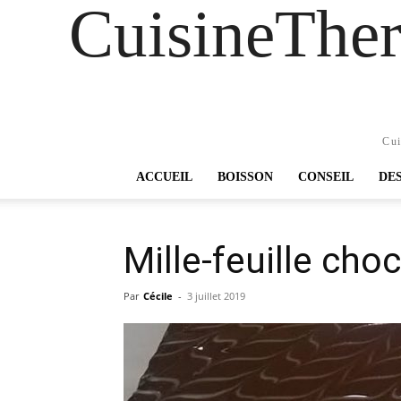
CuisineTher
Cui
ACCUEIL
BOISSON
CONSEIL
DE
Mille-feuille cho
Par
Cécile
-
3 juillet 2019