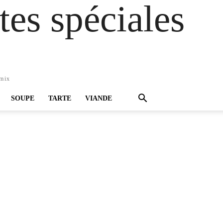
es spéciales
omix
SOUPE
TARTE
VIANDE