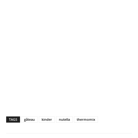
TAGS
gâteau
kinder
nutella
thermomix