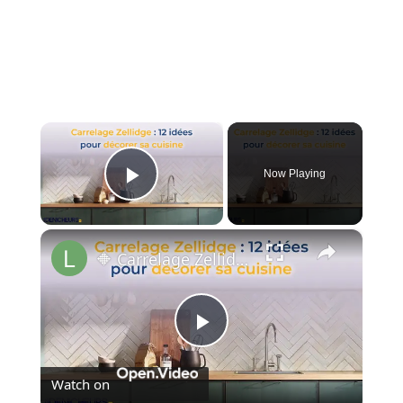
×
Now Playing
Play Video
×
🔶 Carrelage Zellidge : 12 idées pour décorer sa cuisine 💠
Play
Watch on
Video