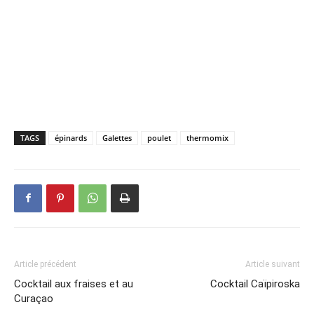
TAGS
épinards
Galettes
poulet
thermomix
Article précédent
Article suivant
Cocktail aux fraises et au
Cocktail Caïpiroska
Curaçao