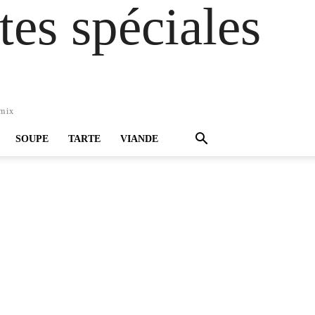
es spéciales
omix
SOUPE
TARTE
VIANDE