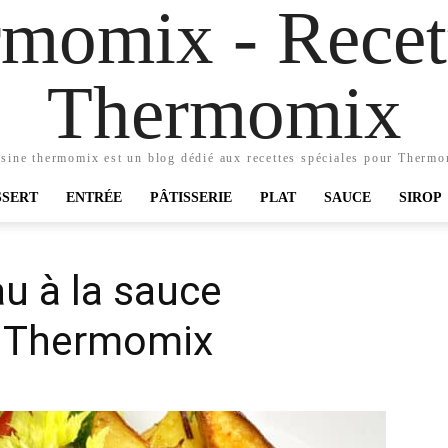
momix - Recett
Thermomix
sine thermomix est un blog dédié aux recettes spéciales pour Therm
SSERT
ENTRÉE
PÂTISSERIE
PLAT
SAUCE
SIROP
u à la sauce
 Thermomix