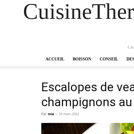
CuisineTher
Cui
ACCUEIL
BOISSON
CONSEIL
DE
Escalopes de vea
champignons au
Par
mia
-
25 mars 2022