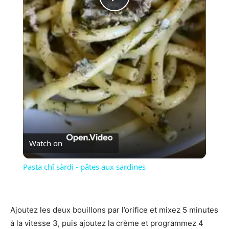
P
l
a
y
V
Watch on
i
Pasta chî sàrdi - pâtes aux sardines
d
Ajoutez les deux bouillons par l’orifice et mixez 5 minutes
e
à la vitesse 3, puis ajoutez la crème et programmez 4