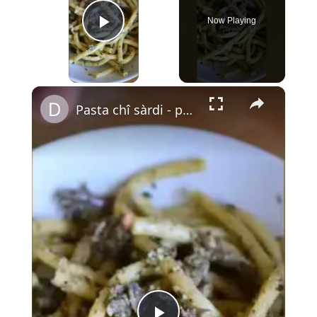
Now Playing
Play Video
×
Pasta chî sàrdi - pâtes aux sardines