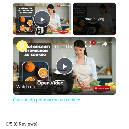
×
Now Playing
Play Video
×
Cuisson du potimarron au cookeo
Play
Watch on
Video
Cuisson du potimarron au cookeo
0/5
(0 Reviews)