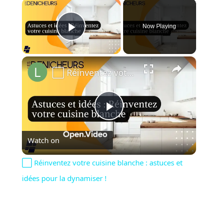
×
Now Playing
Play Video
×
⬜️ Réinventez votre cuisine blanche : astuces et idées pour la dynamiser !
Play
Watch on
Video
⬜️ Réinventez votre cuisine blanche : astuces et
idées pour la dynamiser !