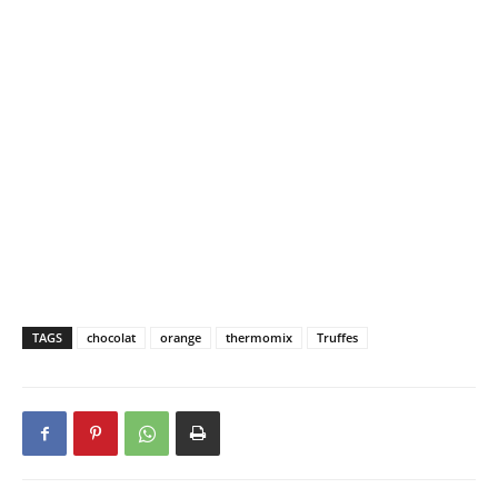
TAGS
chocolat
orange
thermomix
Truffes