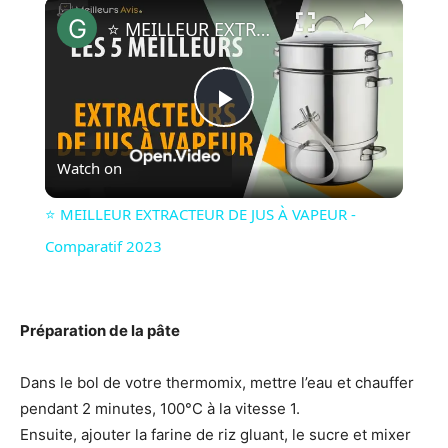
×
⭐️ MEILLEUR EXTRACTEUR DE JUS À VAPEUR - Comparatif 2023
P
Watch on
l
⭐️ MEILLEUR EXTRACTEUR DE JUS À VAPEUR -
a
Comparatif 2023
y
Préparation de la pâte
V
Dans le bol de votre thermomix, mettre l’eau et chauffer
pendant 2 minutes, 100°C à la vitesse 1.
i
Ensuite, ajouter la farine de riz gluant, le sucre et mixer