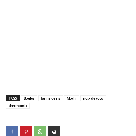
TAGS
Boules
farine de riz
Mochi
noix de coco
thermomix