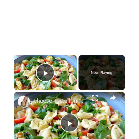
×
Now Playing
Play Video
×
Cheese Tortelloni Pasta Salad
Play