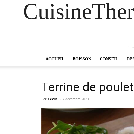
CuisineTher
Cui
ACCUEIL
BOISSON
CONSEIL
DE
Terrine de poulet
Par
Cécile
-
7 décembre 2020