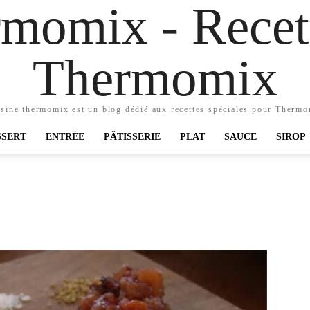
momix - Recett
Thermomix
sine thermomix est un blog dédié aux recettes spéciales pour Therm
SSERT
ENTRÉE
PÂTISSERIE
PLAT
SAUCE
SIROP