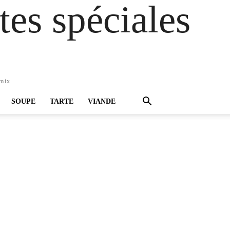
es spéciales
omix
SOUPE
TARTE
VIANDE