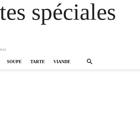
es spéciales
omix
SOUPE
TARTE
VIANDE