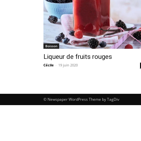
Boisson
Liqueur de fruits rouges
Cécile
-
19 juin 2020
© Newspaper WordPress Theme by TagDiv