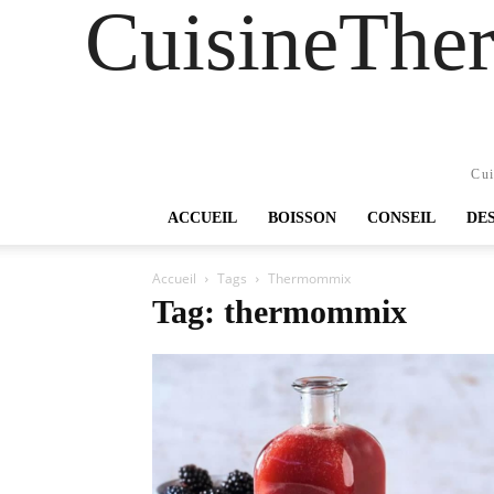
CuisineTher
Cui
ACCUEIL
BOISSON
CONSEIL
DE
Accueil
Tags
Thermommix
Tag: thermommix