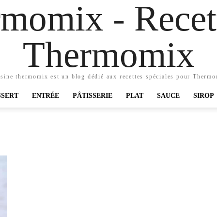
momix - Recett
Thermomix
sine thermomix est un blog dédié aux recettes spéciales pour Therm
SSERT
ENTRÉE
PÂTISSERIE
PLAT
SAUCE
SIROP