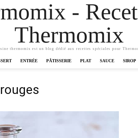
momix - Recett
Thermomix
sine thermomix est un blog dédié aux recettes spéciales pour Therm
SSERT
ENTRÉE
PÂTISSERIE
PLAT
SAUCE
SIROP
 rouges