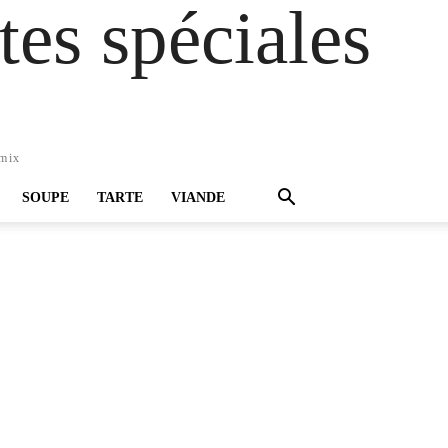
es spéciales
omix
SOUPE
TARTE
VIANDE