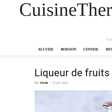
CuisineTher
Cui
ACCUEIL
BOISSON
CONSEIL
DE
Liqueur de fruits
Par
Cécile
-
19 juin 2020