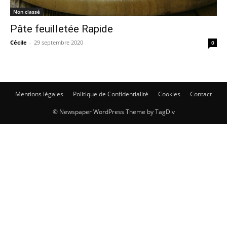
Non classé
Pâte feuilletée Rapide
Cécile
-
29 septembre 2020
0
Mentions légales
Politique de Confidentialité
Cookies
Contact
© Newspaper WordPress Theme by TagDiv