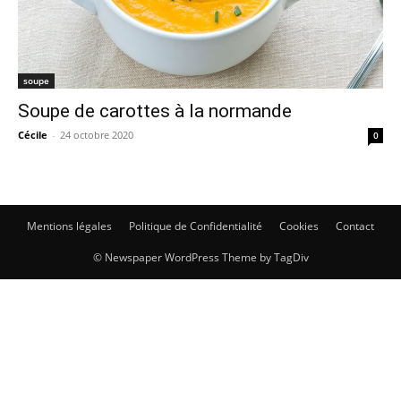
soupe
Soupe de carottes à la normande
Cécile
-
24 octobre 2020
0
Mentions légales
Politique de Confidentialité
Cookies
Contact
© Newspaper WordPress Theme by TagDiv