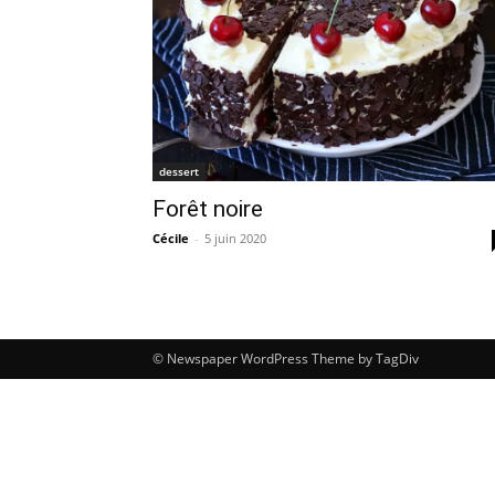
dessert
Forêt noire
Cécile
-
5 juin 2020
© Newspaper WordPress Theme by TagDiv