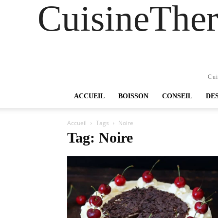
CuisineTher
Cui
ACCUEIL
BOISSON
CONSEIL
DE
Accueil
Tags
Noire
Tag: Noire