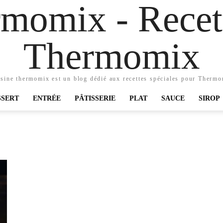
momix - Recett
Thermomix
sine thermomix est un blog dédié aux recettes spéciales pour Therm
SSERT
ENTRÉE
PÂTISSERIE
PLAT
SAUCE
SIROP