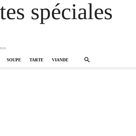
es spéciales
omix
SOUPE
TARTE
VIANDE