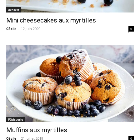
dessert
Mini cheesecakes aux myrtilles
Cécile
-
12 juin 2020
0
Pâtisserie
Muffins aux myrtilles
Cécile
-
21 juillet 2019
0